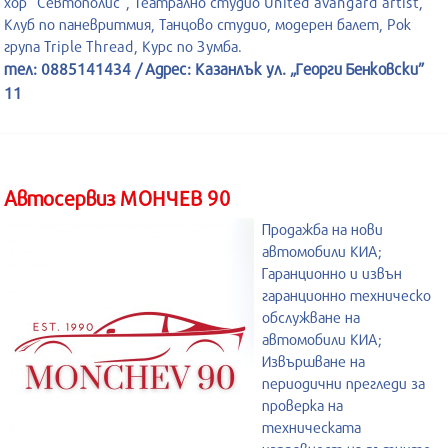
хор “Севтополис“, Театрално студио United avangard artist,
Клуб по паневритмия, Танцово студио, модерен балет, Рок
група Triple Thread, Курс по Зумба.
тел: 0885141434 / Адрес: Казанлък ул. „Георги Бенковски”
11
Автосервиз МОНЧЕВ 90
Продажба на нови
автомобили КИА;
Гаранционно и извън
гаранционно техническо
обслужване на
автомобили КИА;
Извършване на
периодични прегледи за
проверка на
техническата