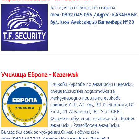
Агенция за сигурност и охрана
тел: 0892 045 065 / Адрес: КАЗАНЛЪК
бул. княз Александър Батенберг №20
Училища Европа - Казанлък
Езикови курсове по английски и немски,
специализирана подготовка за
международно признати езикови
изпити: YLE, A2 Key, B1 Preliminary, B2
First, C1 Advanced, IELTS и TOEFL.
Фирмено обучение по английски. Бизнес
английски. Разговорен английски.
Български език за чужденци.Онлайн обучениел
тел: 0431/ 62711 / Адрес: Казанлък ул. Паисий 1