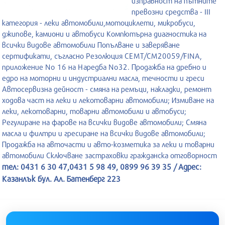
изправност на пътните
превозни средства - III
категория - леки автомобили,мотоциклети, микробуси,
джипове, камиони и автобуси Компютърна диагностика на
всички видове автомобили Попълване и заверяване
сертификати, съгласно Резолюция СЕМТ/СМ20059/FINA,
приложение No 16 на Наредба No32. Продажба на дребно и
едро на моторни и индустриални масла, течности и греси
Автосервизна дейност - смяна на ремъци, накладки, ремонт
ходова част на леки и лекотоварни автомобили; Измиване на
леки, лекотоварни, товарни автомобили и автобуси;
Регулиране на фарове на всички видове автомобили; Смяна
масла и филтри и гресиране на всички видове автомобили;
Продажба на авточасти и авто-козметика за леки и товарни
автомобили Сключване застраховки гражданска отговорност
тел: 0431 6 30 47,0431 5 98 49, 0899 96 39 35 / Адрес:
Казанлък бул. Ал. Батенберг 223