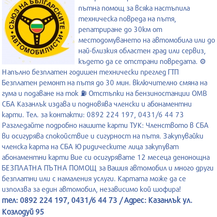
пътна помощ за всяка настъпила
техническа повреда на пътя,
репатриране до 30км от
местодомуването на автомобила или до
най-близкия областен град или сервиз,
където да се отстрани повредата. ⚙️
Напълно безплатен годишен технически преглед ГТП
Безплатен ремонт на пътя до 30 мин. включително смяна на
гума и подаване на ток ⛽ Отстъпки на бензиностанции ОМВ
СБА Казанлък издава и подновява членски и абонаментни
карти. Тел. за контакти: 0892 224 197, 0431/6 44 73
Разгледайте подробно нашите карти ТУК: Членството в СБА
ви осигурява спокойствие и сигурност на пътя. Закупувайки
членска карта на СБА Юридическите лица закупуват
абонаментни карти Вие си осигурявате 12 месеца денонощна
БЕЗПЛАТНА ПЪТНА ПОМОЩ за Вашия автомобил и много други
безплатни или с намаления услуги. Картата може да се
използва за един автомобил, независимо кой шофира!
тел: 0892 224 197, 0431/6 44 73 / Адрес: Казанлък ул.
Козлодуй 95