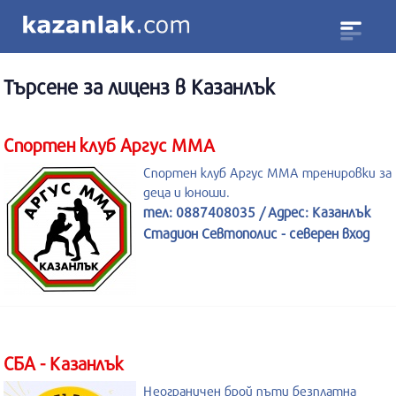
Търсене за
лиценз
в Казанлък
Спортен клуб Аргус MMA
Спортен клуб Аргус MMA тренировки за
деца и юноши.
тел: 0887408035 / Адрес: Казанлък
Стадион Севтополис - северен вход
СБА - Казанлък
Неограничен брой пъти безплатна