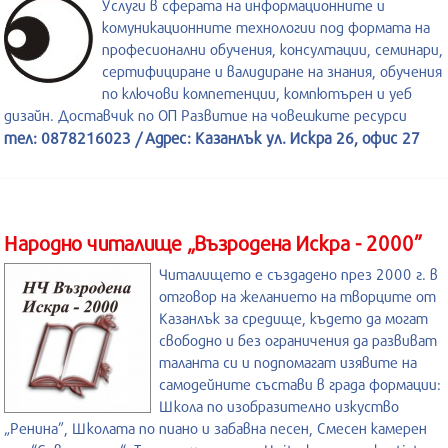
Услуги в сферата на информационните и
комуникационните технологии под формата на
професионални обучения, консултации, семинари,
сертифициране и валидиране на знания, обучения
по ключови компетенции, компютърен и уеб
дизайн. Доставчик по ОП Развитие на човешките ресурси
тел: 0878216023 / Адрес: Казанлък ул. Искра 26, офис 27
Народно читалище „Възродена Искра - 2000”
Читалището е създадено през 2000 г. в
отговор на желанието на творците от
Казанлък за средище, където да могат
свободно и без ограничения да развиват
таланта си и подпомагат изявите на
самодейните състави в града формации:
Школа по изобразително изкуство
„Ренина”, Школата по пиано и забавна песен, Смесен камерен