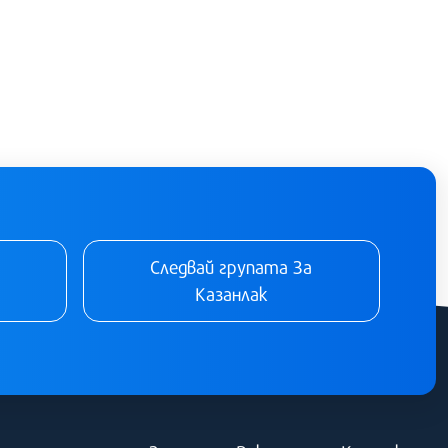
Следвай групата За
Казанлак