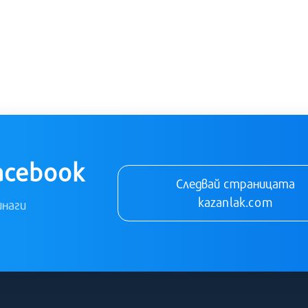
acebook
Следвай страницата
kazanlak.com
инаги