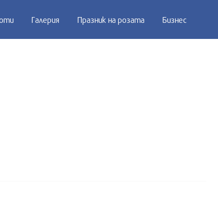
оти
Галерия
Празник на розата
Бизнес