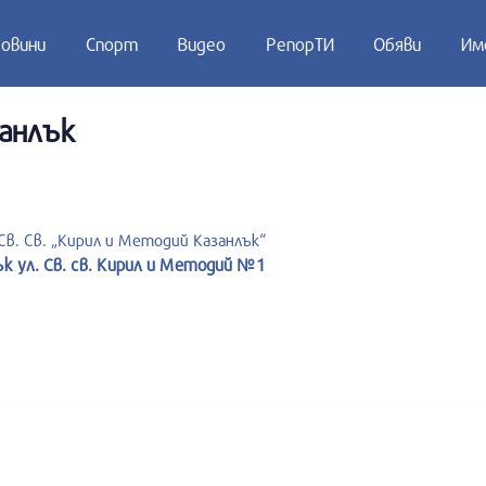
овини
Спорт
Видео
РепорТИ
Обяви
Им
анлък
в. Св. „Кирил и Методий Казанлък“
ък ул. Св. св. Кирил и Методий №1