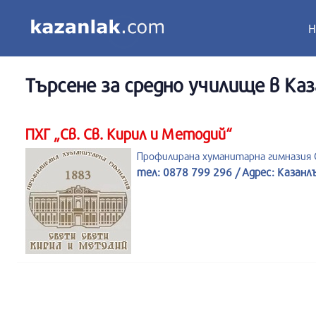
Н
Търсене за
средно училище
в Каз
ПХГ „Св. Св. Кирил и Методий“
Профилирана хуманитарна гимназия С
тел: 0878 799 296 / Адрес: Казанл