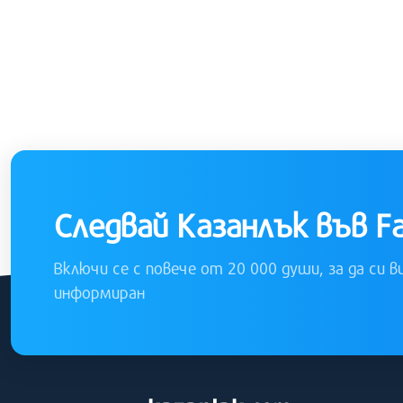
Следвай Казанлък във F
Включи се с повече от 20 000 души, за да си в
информиран