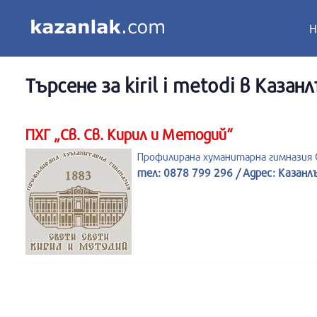
Н
Търсене за
kiril i metodi
в Казанл
ПХГ „Св. Св. Кирил и Методий“
Профилирана хуманитарна гимназия С
тел: 0878 799 296 / Адрес: Казанл