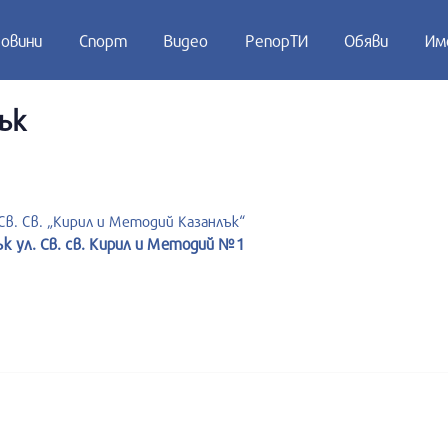
овини
Спорт
Видео
РепорТИ
Обяви
Им
ък
в. Св. „Кирил и Методий Казанлък“
ък ул. Св. св. Кирил и Методий №1