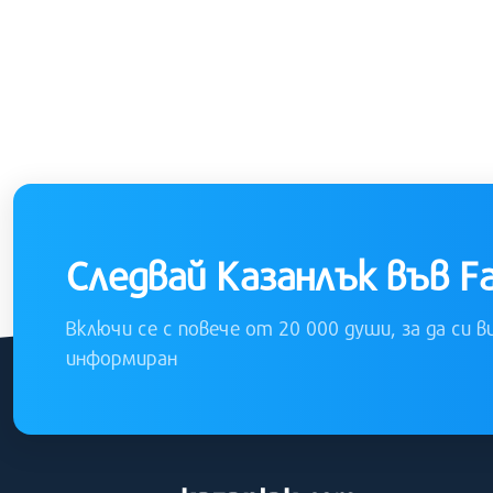
Следвай Казанлък във F
Включи се с повече от 20 000 души, за да си в
информиран