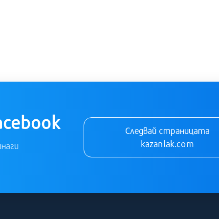
acebook
Следвай страницата
kazanlak.com
инаги