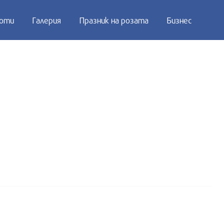
оти
Галерия
Празник на розата
Бизнес