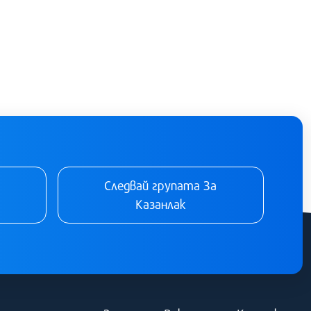
Следвай групата За
Казанлак