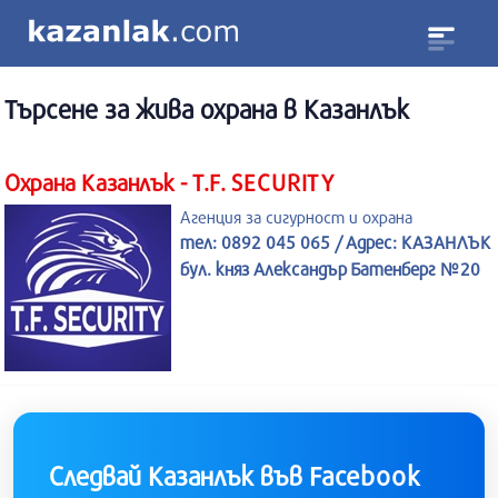
Търсене за
жива охрана
в Казанлък
Охрана Казанлък - T.F. SECURITY
Агенция за сигурност и охрана
тел: 0892 045 065 / Адрес: КАЗАНЛЪК
бул. княз Александър Батенберг №20
Следвай Казанлък във Facebook