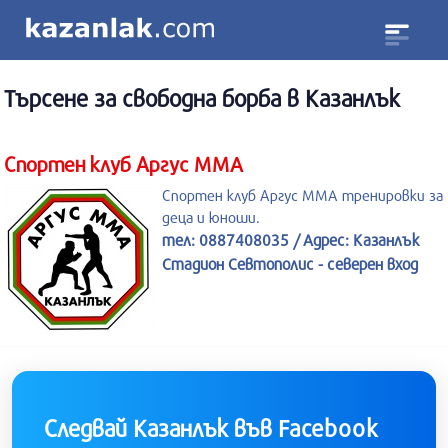
Търсене за
свободна борба
в Казанлък
Спортен клуб Аргус MMA
Спортен клуб Аргус MMA тренировки за
деца и юноши.
тел: 0887408035 / Адрес: Казанлък
Стадион Севтополис - северен вход
Следвай Казанлък във Facebook