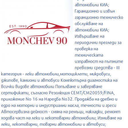
автомобили КИА;
Гаранционно и извън
гаранционно техническо
обслужване на
автомобили КИА;
Извършване на
периодични прегледи за
проверка на
техническата
изправност на пътните
превозни средства - III
категория - леки автомобили,мотоциклети, микробуси,
джипове, камиони и автобуси Компютърна диагностика на
всички видове автомобили Попълване и заверяване
сертификати, съгласно Резолюция СЕМТ/СМ20059/FINA,
приложение No 16 на Наредба No32. Продажба на дребно и
едро на моторни и индустриални масла, течности и греси
Автосервизна дейност - смяна на ремъци, накладки, ремонт
ходова част на леки и лекотоварни автомобили; Измиване на
леки, лекотоварни, товарни автомобили и автобуси;