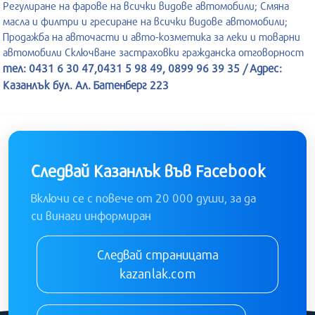
Регулиране на фарове на всички видове автомобили; Смяна
масла и филтри и гресиране на всички видове автомобили;
Продажба на авточасти и авто-козметика за леки и товарни
автомобили Сключване застраховки гражданска отговорност
тел: 0431 6 30 47,0431 5 98 49, 0899 96 39 35 / Адрес:
Казанлък бул. Ал. Батенберг 223
Следвай Казанлък във Facebook
Включи се с повече от 20 000 души, за да
си винаги информиран
Следвай страницата
kazanlak.com