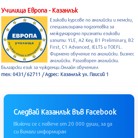
Училища Европа - Казанлък
Езикови курсове по английски и немски,
специализирана подготовка за
международно признати езикови
изпити: YLE, A2 Key, B1 Preliminary, B2
First, C1 Advanced, IELTS и TOEFL.
Фирмено обучение по английски. Бизнес
английски. Разговорен английски.
Български език за чужденци.Онлайн обучениел
тел: 0431/ 62711 / Адрес: Казанлък ул. Паисий 1
Следвай Казанлък във Facebook
Включи се с повече от 20 000 души, за да
си винаги информиран