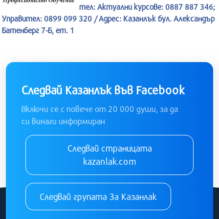
тел: Актуални курсове: 0887 887 346;
Управител: 0899 099 320 / Адрес: Казанлък бул. Александър
Батенберг 7-Б, ет. 1
Следвай Казанлък във Facebook
Включи се с повече от 20 000 души, за да
си винаги информиран
Следвай страницата
kazanlak.com
Следвай групата За Казанлак