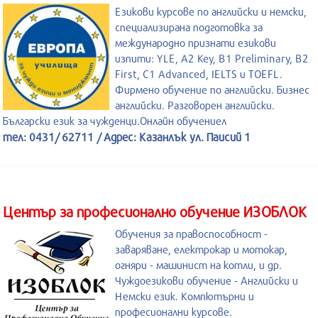
Езикови курсове по английски и немски,
специализирана подготовка за
международно признати езикови
изпити: YLE, A2 Key, B1 Preliminary, B2
First, C1 Advanced, IELTS и TOEFL.
Фирмено обучение по английски. Бизнес
английски. Разговорен английски.
Български език за чужденци.Онлайн обучениел
тел: 0431/ 62711 / Адрес: Казанлък ул. Паисий 1
Център за професионално обучение ИЗОБЛОК
Обучения за правоспособност -
заваряване, електрокар и мотокар,
огняри - машинист на котли, и др.
Чуждоезикови обучение - Английски и
Немски език. Компютърни и
професионални курсове.