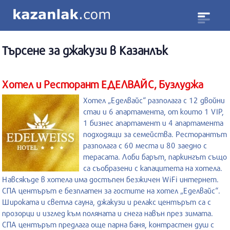
Търсене за
джакузи
в Казанлък
Хотел и Ресторант ЕДЕЛВАЙС, Бузлуджа
Хотел „Еделвайс“ разполага с 12 двойни
стаи и 6 апартамента, от които 1 VIP,
1 бизнес апартамент и 4 апартамента
подходящи за семейства. Ресторантът
разполага с 60 места и 80 заедно с
терасата. Лоби барът, паркингът също
са съобразени с капацитета на хотела.
Навсякъде в хотела има достъпен безжичен WiFi интернет.
СПА центърът е безплатен за гостите на хотел „Еделвайс“.
Широката и светла сауна, джакузи и релакс центърът са с
прозорци и изглед към поляната и снега навън през зимата.
СПА центърът предлага още парна баня, контрастен душ с