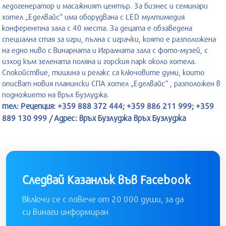
ледогенератор и масажният център. За бизнес и семинари
хотел „Еделвайс“ има оборудвана с LED мултимедия
конферентна зала с 40 места. За децата е обзаведена
специална стая за игри, пълна с играчки, която е разположена
на едно ниво с Винарната и Игралната зала с фото-музей, с
изход към зелената поляна и горския парк около хотела.
Спокойствие, тишина и релакс са ключовите думи, които
описват новия планински СПА хотел „Еделвайс“ , разположен в
подножието на връх Бузлуджа.
тел: Рецепция: +359 888 372 444; +359 886 211 999; +359
889 130 999 / Адрес: връх Бузлуджа връх Бузлуджа
Следвай Казанлък във Facebook
Включи се с повече от 20 000 души, за да
си винаги информиран