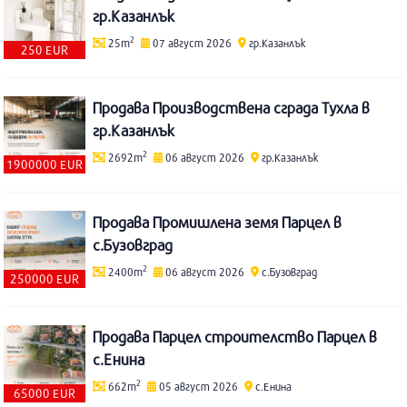
гр.Казанлък
2
25m
07 август 2026
гр.Казанлък
250 EUR
Продава Производствена сграда Тухла в
гр.Казанлък
2
2692m
06 август 2026
гр.Казанлък
1900000 EUR
Продава Промишлена земя Парцел в
с.Бузовград
2
2400m
06 август 2026
с.Бузовград
250000 EUR
Продава Парцел строителство Парцел в
с.Енина
2
662m
05 август 2026
с.Енина
65000 EUR