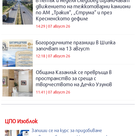
В петък и неделя следобед ограничават
движението на тежкотоварни камиони
по АМ „Тракия“, „Струма“ и през
Кресненското дефиле
14:29 | 07 август 26
Богородичните празници в Шипка
започват на 13 август
12:18 | 07 август 26
Община Казанлък се превръща в
пространство за среща с
творчеството на Дечко Узунов
11:41 | 07 август 26
ЦПО Изоблок
Запиши се на курс за придобиване