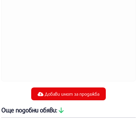
Добави
имот за продажба
Още подобни обяви: