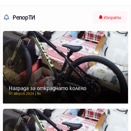
РепорТИ
Изпрати
Награда за откраднато колело
01 август 2026 | Ян