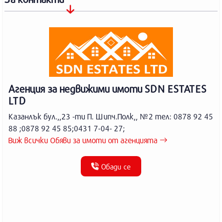
Агенция за недвижими имоти SDN ESTATES
LTD
Казанлък бул.,,23 -ти П. Шипч.Полк,, №2 тел: 0878 92 45
88 ;0878 92 45 85;0431 7-04- 27;
Виж всички Обяви за имоти от агенцията
Обади се