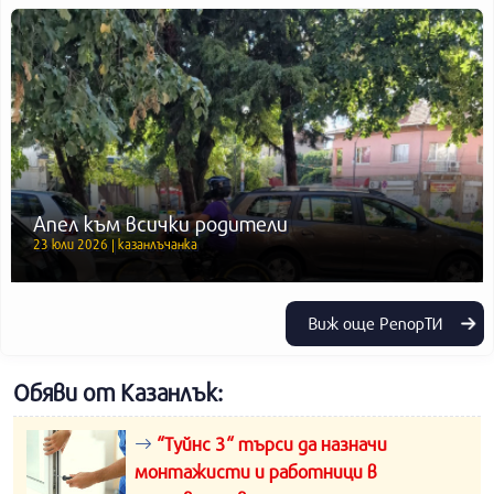
Апел към всички родители
23 юли 2026 | казанлъчанка
Виж още РепорТИ
Обяви от Казанлък:
“Туйнс 3“ търси да назначи
монтажисти и работници в