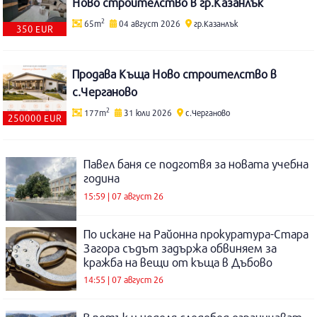
Ново строителство в гр.Казанлък
2
65m
04 август 2026
гр.Казанлък
350 EUR
Продава Къща Ново строителство в
с.Черганово
2
177m
31 юли 2026
с.Черганово
250000 EUR
Павел баня се подготвя за новата учебна
година
15:59 | 07 август 26
По искане на Районна прокуратура-Стара
Загора съдът задържа обвиняем за
кражба на вещи от къща в Дъбово
14:55 | 07 август 26