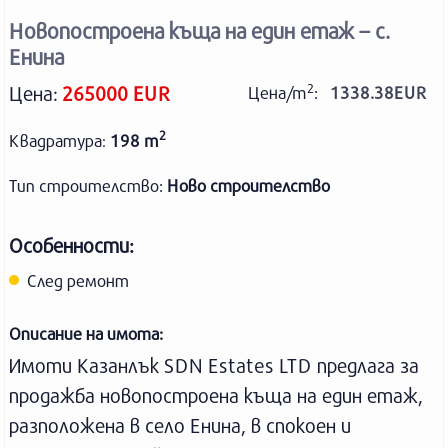
e
t
t
e
e
t
b
t
e
r
g
s
Новопостроена къща на един етаж – с.
o
e
r
r
A
o
r
e
a
p
Енина
k
s
m
p
t
2
Цена:
265000 EUR
Цена/m
:
1338.38EUR
2
Квадратура
198 m
:
Тип строителство:
Ново строителство
Особенности:
След ремонт
Описание на имота:
Имоти Казанлък SDN Estates LTD предлага за
продажба новопостроена къща на един етаж,
разположена в село Енина, в спокоен и