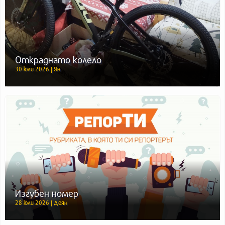
Откраднато колело
30 юли 2026 | Ян
Изгубен номер
28 юли 2026 | Деян