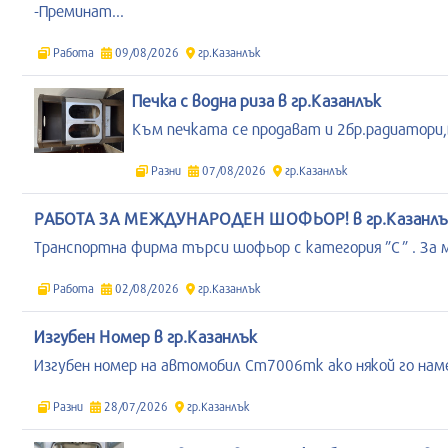
-Преминат...
Работа
09/08/2026
гр.Казанлък
Печка с водна риза в гр.Казанлък
Към печката се продават и 2бр.радиатори,во
Разни
07/08/2026
гр.Казанлък
РАБОТА ЗА МЕЖДУНАРОДЕН ШОФЬОР! в гр.Казанлъ
Транспортна фирма търси шофьор с категория ”C” . За м
Работа
02/08/2026
гр.Казанлък
Изгубен Номер в гр.Казанлък
Изгубен номер на автомобил Ст7006тк ако някой го наме
Разни
28/07/2026
гр.Казанлък