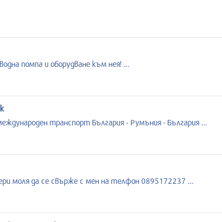
дна помпа и оборудване към нея! ...
к
еждународен транспорт България - Румъния - България ...
ри моля да се свърже с мен на телфон 0895172237 ...