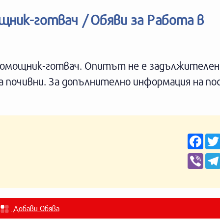
щник-готвач / Обяви за Работа в
помощник-готвач. Опитът не е задължителен
ва почивни. За допълнително информация на по
F
a
c
V
e
i
b
b
o
e
o
r
k
Добави Обява