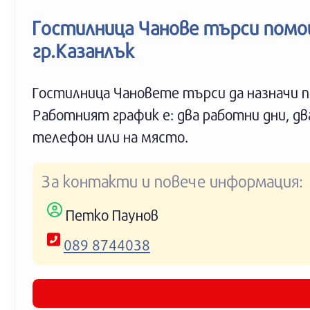
c
i
n
b
l
a
e
t
t
e
e
t
Гостилница Чанове търси помо
b
t
e
r
g
s
o
e
r
r
A
гр.Казанлък
o
r
e
a
p
k
s
m
p
t
Гостилница Чановете търси да назначи 
Работният график е: два работни дни, д
телефон или на място.
За контакти и повече информация:
Петко Паунов
089 8744038