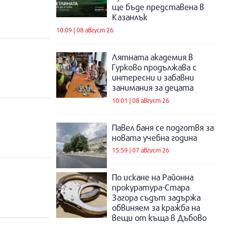
ще бъде представена в
Казанлък
10:09 | 08 август 26
Лятната академия в
Гурково продължава с
интересни и забавни
занимания за децата
10:01 | 08 август 26
Павел баня се подготвя за
новата учебна година
15:59 | 07 август 26
По искане на Районна
прокуратура-Стара
Загора съдът задържа
обвиняем за кражба на
вещи от къща в Дъбово