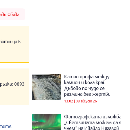
ави
Обява
аботници в
Катастрофа между
камион и кола край
връзка: 0893
Дъбово по чудо се
размина без жертви
13:02 | 08 август 26
Фотографската изложба
„Светлината можем да я
атите:
чуем“ на Ивайло Нягалов