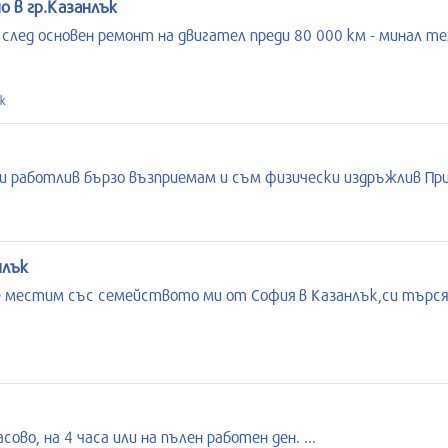
 в гр.Казанлък
 след основен ремонт на двигател преди 80 000 км - минал т
к
и работлив бързо възприемам и съм физически издръжлив При
нлък
се местим със семейството ми от София в Казанлък,си търся
ово, на 4 часа или на пълен работен ден. ...