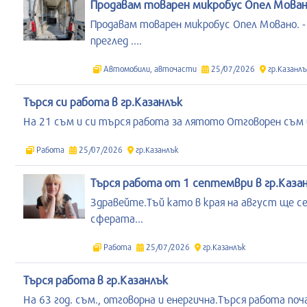
Продавам товарен микробус Опел Мовано
Продавам товарен микробус Опел Мовано. -
преглед ....
Автомобили, авточасти
25/07/2026
гр.Казанлъ
Търся си работа в гр.Казанлък
На 21 съм и си търся работа за лятото Отговорен съм 
Работа
25/07/2026
гр.Казанлък
Търся работа от 1 септември в гр.Каза
Здравейте.Тъй като в края на август ще 
сферата...
Работа
25/07/2026
гр.Казанлък
Търся работа в гр.Казанлък
На 63 год. съм., отговорна и енергична.Търся работа почас