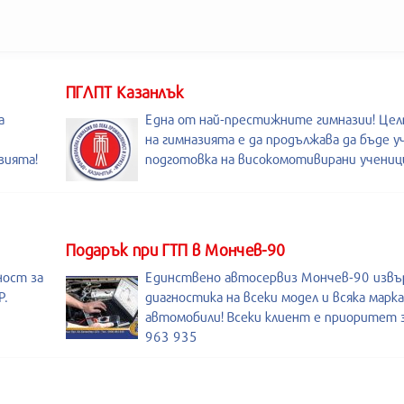
ПГЛПТ Казанлък
а
Една от най-престижните гимназии! Цел
на гимназията е да продължава да бъде у
зията!
подготовка на високомотивирани учениц
Подарък при ГТП в Мончев-90
ност за
Единствено автосервиз Мончев-90 изв
Р.
диагностика на всеки модел и всяка марка
автомобили! Всеки клиент е приоритет з
963 935