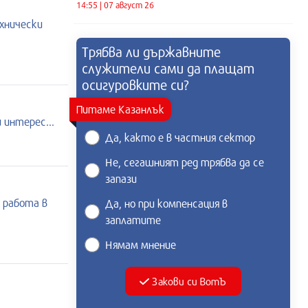
14:55 | 07 август 26
ехнически
Трябва ли държавните
служители сами да плащат
осигуровките си?
Питаме Казанлък
 интерес...
Да, както е в частния сектор
Не, сегашният ред трябва да се
запази
 работа в
Да, но при компенсация в
заплатите
Нямам мнение
Закови си ВотЪ