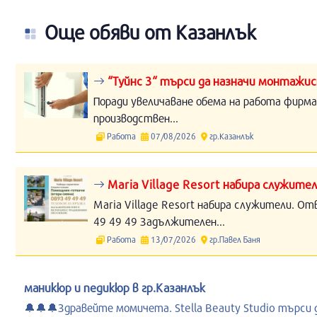
Още обяви от Казанлък
“Туйнс 3“ търси да назначи монтажис
Поради увеличаване обема на работа фирма
производствен...
Работа
07/08/2026
гр.Казанлък
Maria Village Resort набира служите
Maria Village Resort набира служители. От
49 49 49 Задължителен...
Работа
13/07/2026
гр.Павел Баня
маникюр и педикюр в гр.Казанлък
🔔🔔🔔Здравейте момичета. Stella Beauty Studio търси