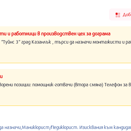
Доб
ти и работници в производствен цех за дограма
 “Туйнс 3“ град Казанлък , търси да назначи монтажисти и р
ли
ворени позиции: помощник-готвачи (втора смяна) Телефон за 
 да назначи,Маникюрист/Педикюрист. Изисквания към кандид