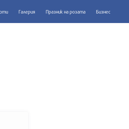
оти
Галерия
Празник на розата
Бизнес