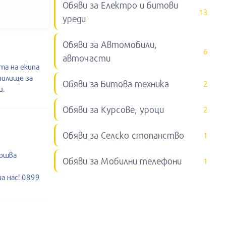
Обяви за Електро и битови
13
уреди
Обяви за Автомобили,
6
авточасти
та на екипа
чилище за
Обяви за Битова техника
2
и.
Обяви за Курсове, уроци
2
Обяви за Селско стопанство
1
ършва
Обяви за Мобилни телефони
1
а нас! 0899